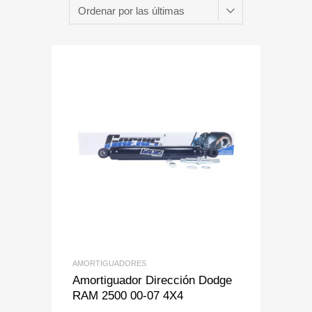
Add to Wishlist
Add to Compare
AMORTIGUADORES
Amortiguador Dirección Dodge
RAM 2500 00-07 4X4