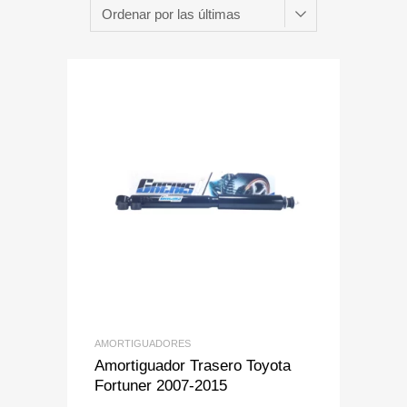
Add to Wishlist
Add to Compare
AMORTIGUADORES
Amortiguador Trasero Toyota
Fortuner 2007-2015