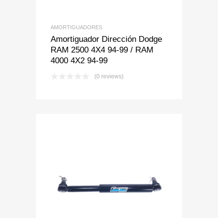
AMORTIGUADORES
Amortiguador Dirección Dodge
RAM 2500 4X4 94-99 / RAM
4000 4X2 94-99
(0 reviews)
Add to Wishlist
Add to Compare