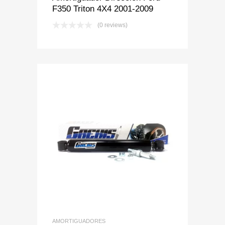
F350 Triton 4X4 2001-2009
(0 reviews)
Add to Wishlist
Add to Compare
AMORTIGUADORES