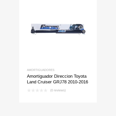
Add to Wishlist
Add to Compare
AMORTIGUADORES
Amortiguador Direccion Toyota
Land Cruiser GRJ78 2010-2016
(0 reviews)