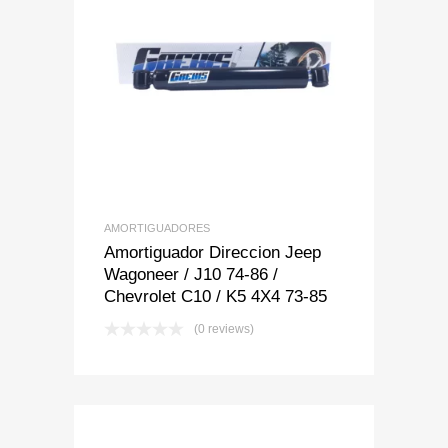
Add to Wishlist
Add to Compare
AMORTIGUADORES
Amortiguador Direccion Jeep
Wagoneer / J10 74-86 /
Chevrolet C10 / K5 4X4 73-85
(0 reviews)