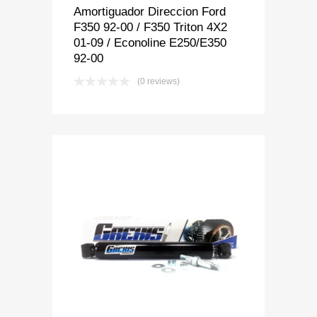
Amortiguador Direccion Ford
F350 92-00 / F350 Triton 4X2
01-09 / Econoline E250/E350
92-00
(0 reviews)
Add to Wishlist
Add to Compare