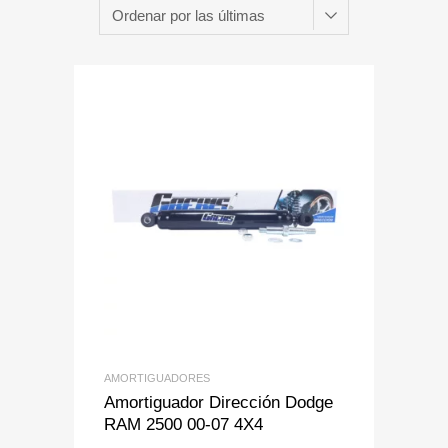
Add to Wishlist
Add to Compare
AMORTIGUADORES
Amortiguador Dirección Dodge
RAM 2500 00-07 4X4