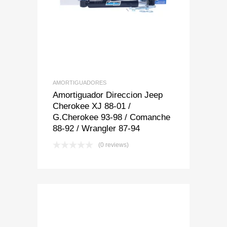
Add to Wishlist
Add to Compare
AMORTIGUADORES
Amortiguador Direccion Jeep
Cherokee XJ 88-01 /
G.Cherokee 93-98 / Comanche
88-92 / Wrangler 87-94
(0 reviews)