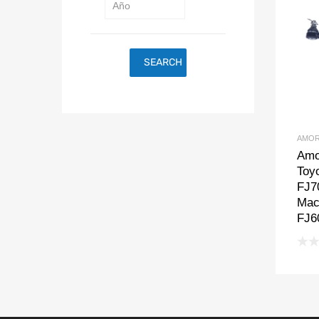
SEARCH
AMOR
Amo
Toy
FJ7
Mac
FJ60