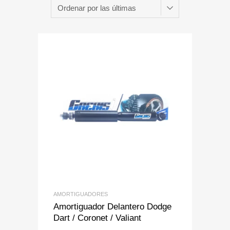
Add to Wishlist
Add to Compare
AMORTIGUADORES
Amortiguador Delantero Dodge
Dart / Coronet / Valiant