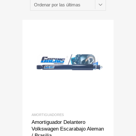
Add to Wishlist
Add to Compare
AMORTIGUADORES
Amortiguador Delantero
Volkswagen Escarabajo Aleman
/ Brasilia