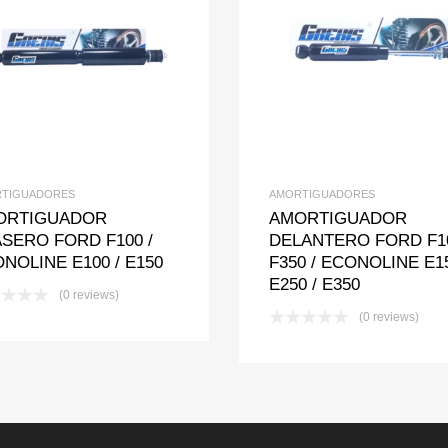
Add to Wishlist
Add to Compare
Add to Wishlis
Add to Com
TIGUADORES
AMORTIGUADORES
ORTIGUADOR
AMORTIGUADOR
SERO FORD F100 /
DELANTERO FORD F10
NOLINE E100 / E150
F350 / ECONOLINE E15
E250 / E350
(0 reviews)
(0 reviews)