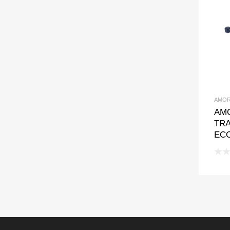
AMOR
AM
TRA
ECO