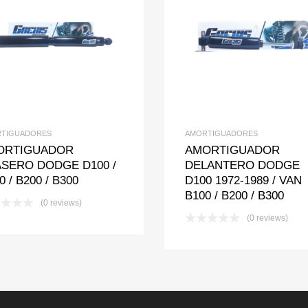
Add to Wishlist
Add to Compare
Add to Wishlis
Add to Com
TIGUADORES
AMORTIGUADORES
ORTIGUADOR
AMORTIGUADOR
SERO DODGE D100 /
DELANTERO DODGE
0 / B200 / B300
D100 1972-1989 / VAN
B100 / B200 / B300
(0 reviews)
(0 reviews)