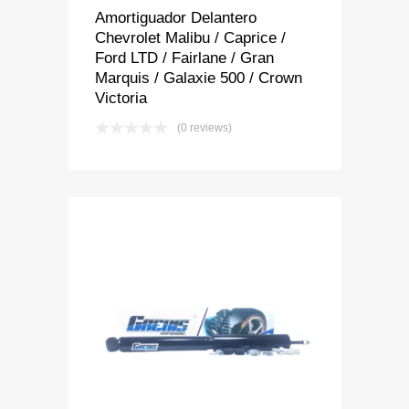
Amortiguador Delantero
Chevrolet Malibu / Caprice /
Ford LTD / Fairlane / Gran
Marquis / Galaxie 500 / Crown
Victoria
(0 reviews)
Add to Wishlist
Add to Compare