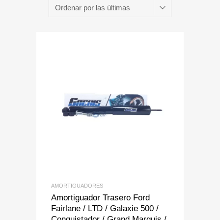
Add to Wishlist
Add to Compare
AMORTIGUADORES
Amortiguador Trasero Ford
Fairlane / LTD / Galaxie 500 /
Conquistador / Grand Marquis /