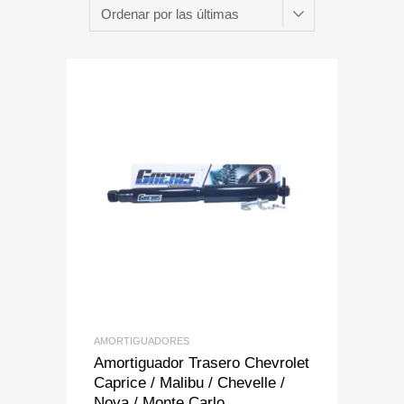
Add to Wishlist
Add to Compare
AMORTIGUADORES
Amortiguador Trasero Chevrolet
Caprice / Malibu / Chevelle /
Nova / Monte Carlo