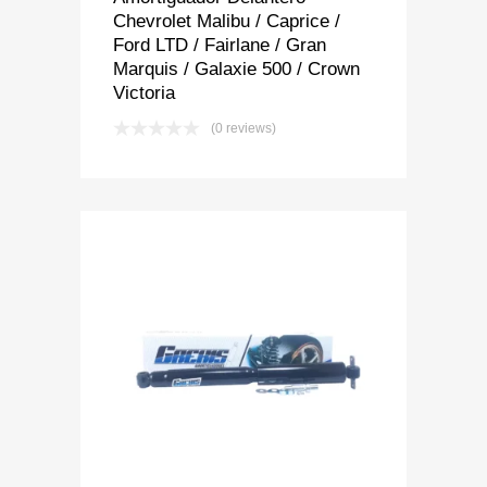
Chevrolet Malibu / Caprice /
Ford LTD / Fairlane / Gran
Marquis / Galaxie 500 / Crown
Victoria
(0 reviews)
Add to Wishlist
Add to Compare