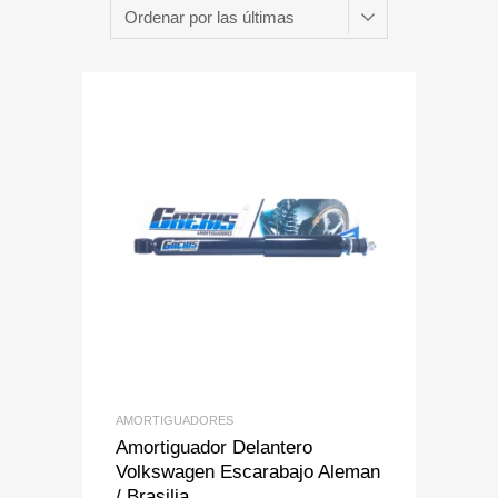
Add to Wishlist
Add to Compare
AMORTIGUADORES
Amortiguador Delantero
Volkswagen Escarabajo Aleman
/ Brasilia