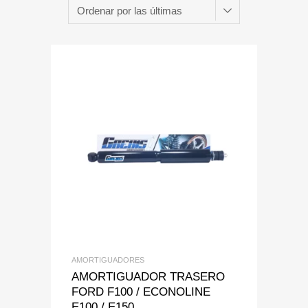
Add to Wishlist
Add to Compare
AMORTIGUADORES
AMORTIGUADOR TRASERO
FORD F100 / ECONOLINE
E100 / E150