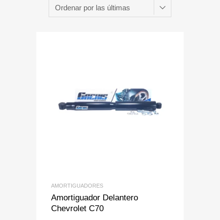
Add to Wishlist
Add to Compare
AMORTIGUADORES
Amortiguador Delantero
Chevrolet C70