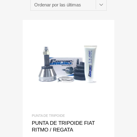
Add to Wishlist
Add to Compare
PUNTA DE TRIPOIDE
PUNTA DE TRIPOIDE FIAT
RITMO / REGATA