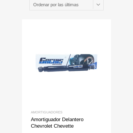
Add to Wishlist
Add to Compare
AMORTIGUADORES
Amortiguador Delantero
Chevrolet Chevette