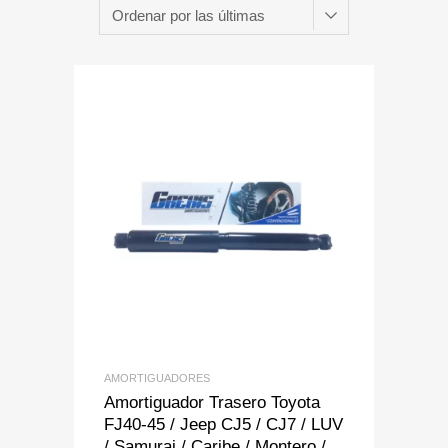
Add to Wishlist
Add to Compare
AMORTIGUADORES
Amortiguador Trasero Toyota
FJ40-45 / Jeep CJ5 / CJ7 / LUV
/ Samurai / Caribe / Montero /