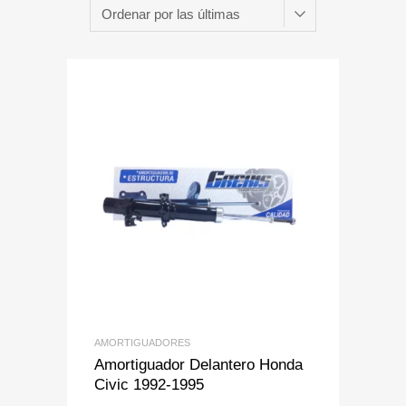
Add to Wishlist
Add to Compare
AMORTIGUADORES
Amortiguador Delantero Honda
Civic 1992-1995