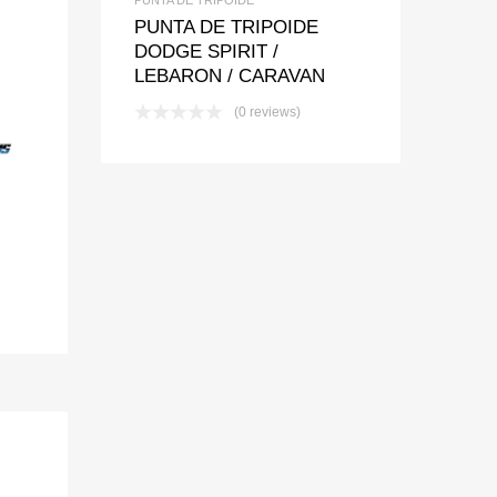
PUNTA DE TRIPOIDE
DODGE SPIRIT /
t
pare
LEBARON / CARAVAN
(0 reviews)