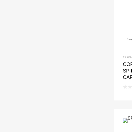
COPA
CO
SPI
CA