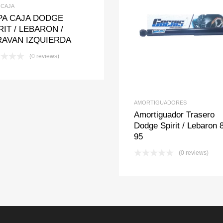
 CAJA
PA CAJA DODGE
RIT / LEBARON /
Add to Wishlis
Add to Com
AVAN IZQUIERDA
(0 reviews)
AMORTIGUADORES
Amortiguador Trasero
Dodge Spirit / Lebaron 
95
(0 reviews)