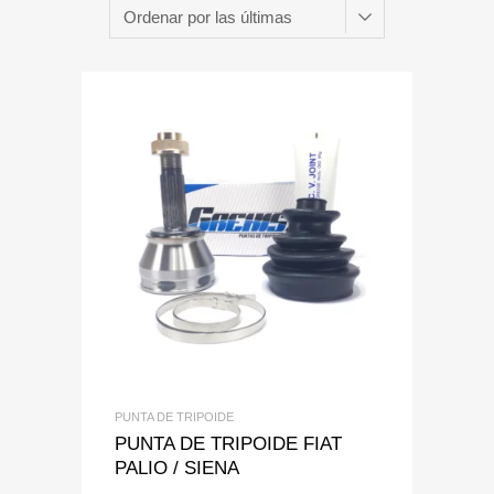
Add to Wishlist
Add to Compare
PUNTA DE TRIPOIDE
PUNTA DE TRIPOIDE FIAT
PALIO / SIENA