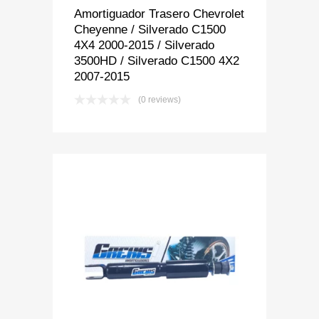
Amortiguador Trasero Chevrolet
Cheyenne / Silverado C1500
4X4 2000-2015 / Silverado
3500HD / Silverado C1500 4X2
2007-2015
(0 reviews)
Add to Wishlist
Add to Compare