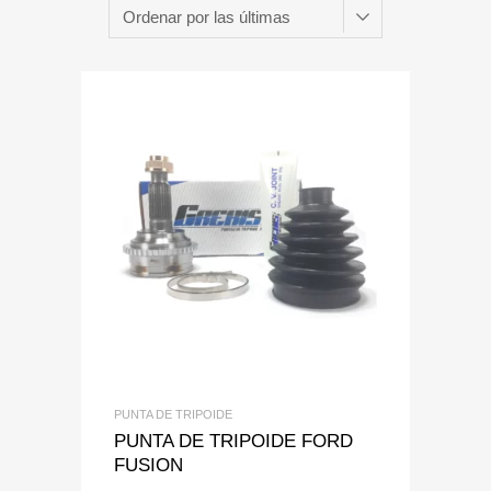
Add to Wishlist
Add to Compare
PUNTA DE TRIPOIDE
PUNTA DE TRIPOIDE FORD
FUSION