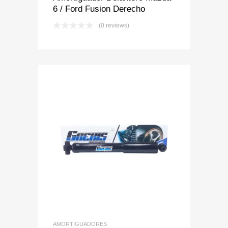
6 / Ford Fusion Derecho
(0 reviews)
Add to Wishlist
Add to Compare
AMORTIGUADORES