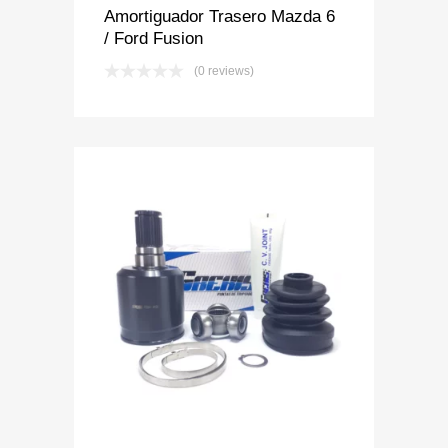
Amortiguador Trasero Mazda 6
/ Ford Fusion
(0 reviews)
Add to Wishlist
Add to Compare