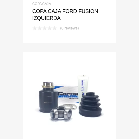
COPA CAJA
COPA CAJA FORD FUSION
IZQUIERDA
(0 reviews)
Add to Wishlist
Add to Compare