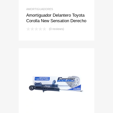
AMORTIGUADORES
Amortiguador Delantero Toyota
Corolla New Sensation Derecho
(0 reviews)
Add to Wishlist
Add to Compare