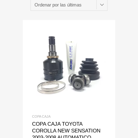
Add to Wishlist
Add to Compare
COPA CAJA
COPA CAJA TOYOTA
COROLLA NEW SENSATION
2003-2008 AUTOMATICO