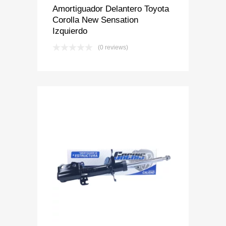
Amortiguador Delantero Toyota
Corolla New Sensation
Izquierdo
(0 reviews)
Add to Wishlist
Add to Compare