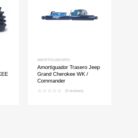
t
pare
Add to Wishlist
Add to Compare
AMORTIGUADORES
Amortiguador Trasero Jeep
KEE
Grand Cherokee WK /
Commander
(0 reviews)