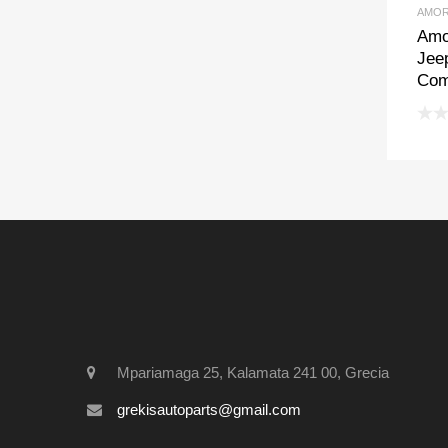
AMOR
Amo
Jee
Com
Mpariamaga 25, Kalamata 241 00, Grecia
grekisautoparts@gmail.com