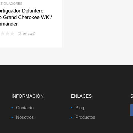
TIGUADORES
rtiguador Delantero
p Grand Cherokee WK /
mander
(0 reviews)
INFORMACIÓN
ENLACES
Contacto
Blog
Nosotros
Productos