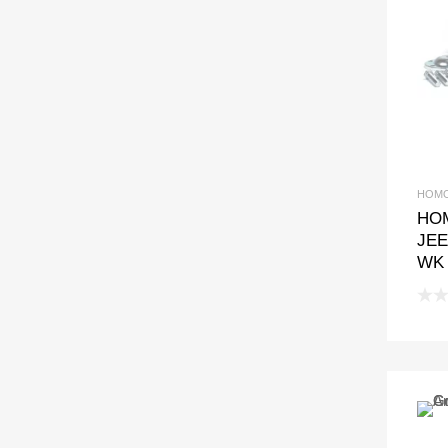
HOMO
HO
JE
WK 