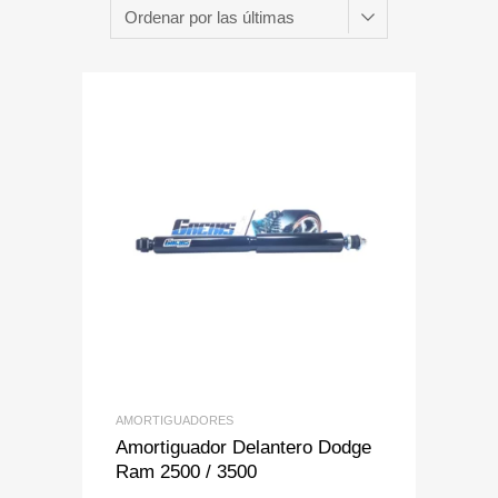
Add to Wishlist
Add to Compare
AMORTIGUADORES
Amortiguador Delantero Dodge
Ram 2500 / 3500