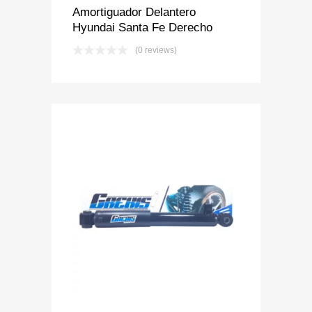
Amortiguador Delantero
Hyundai Santa Fe Derecho
(0 reviews)
Add to Wishlist
Add to Compare