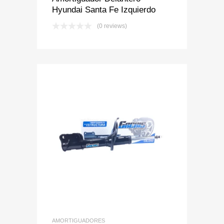
Hyundai Santa Fe Izquierdo
(0 reviews)
Add to Wishlist
Add to Compare
AMORTIGUADORES