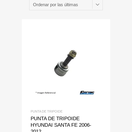
Add to Wishlist
Add to Compare
PUNTA DE TRIPOIDE
PUNTA DE TRIPOIDE
HYUNDAI SANTA FE 2006-
2012