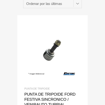
Add to Wishlist
Add to Compare
PUNTA DE TRIPOIDE
PUNTA DE TRIPOIDE FORD
FESTIVA SINCRONICO /
VENIRAUTO TURPIAL