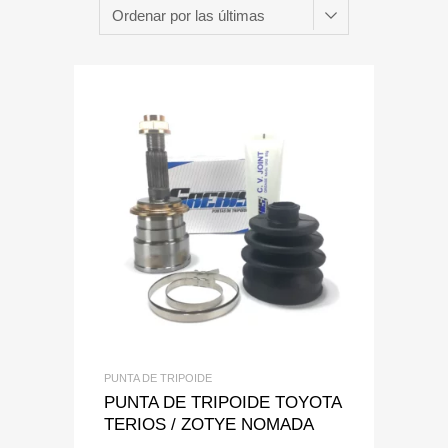
Add to Wishlist
Add to Compare
PUNTA DE TRIPOIDE
PUNTA DE TRIPOIDE TOYOTA
TERIOS / ZOTYE NOMADA