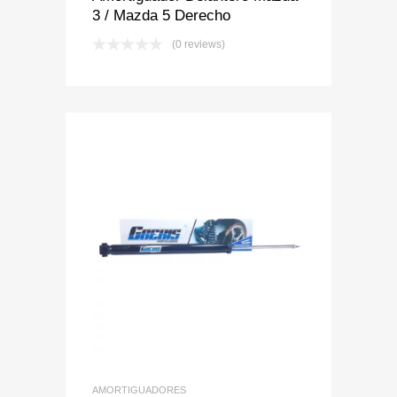
3 / Mazda 5 Derecho
(0 reviews)
Add to Wishlist
Add to Compare
AMORTIGUADORES