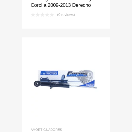
Corolla 2009-2013 Derecho
(0 reviews)
Add to Wishlist
Add to Compare
AMORTIGUADORES