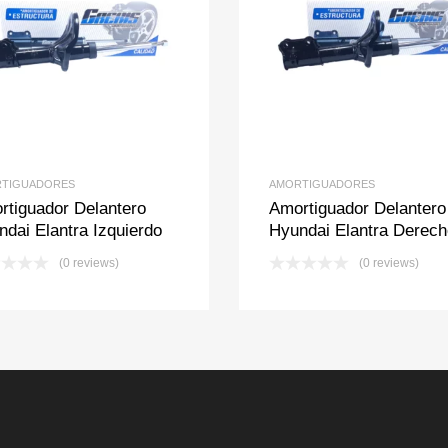
Add to Wishlist
Add to Compare
Add to Wishlis
Add to Com
TIGUADORES
AMORTIGUADORES
rtiguador Delantero
Amortiguador Delantero
dai Elantra Izquierdo
Hyundai Elantra Derech
(0 reviews)
(0 reviews)