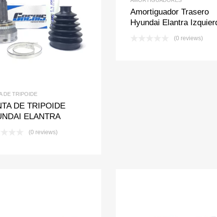
Amortiguador Trasero
Hyundai Elantra Izquier
Add to Wishlist
Add to Compare
(0 reviews)
A DE TRIPOIDE
TA DE TRIPOIDE
UNDAI ELANTRA
(0 reviews)