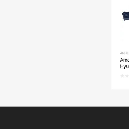
AMOR
Amo
Hyun