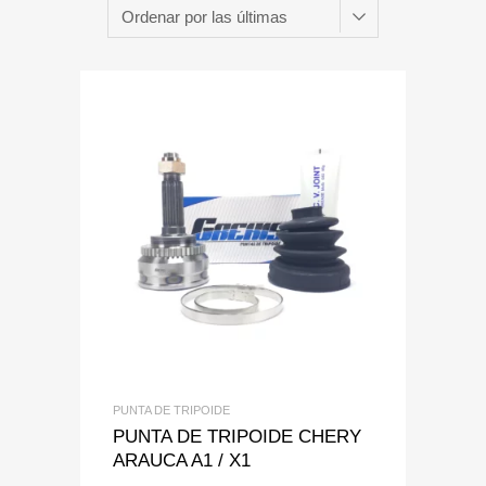
Add to Wishlist
Add to Compare
PUNTA DE TRIPOIDE
PUNTA DE TRIPOIDE CHERY
ARAUCA A1 / X1