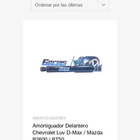
Add to Wishlist
Add to Compare
AMORTIGUADORES
Amortiguador Delantero
Chevrolet Luv D-Max / Mazda
B2600 / BT50