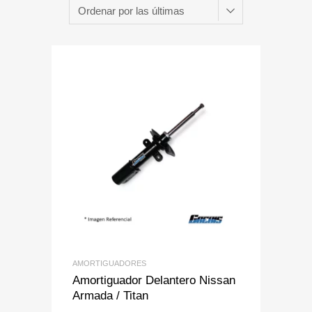
Add to Wishlist
Add to Compare
AMORTIGUADORES
Amortiguador Delantero Nissan
Armada / Titan