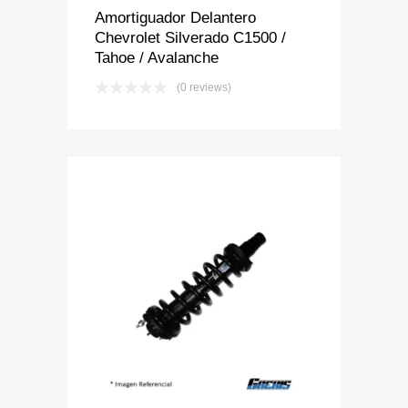
Amortiguador Delantero
Chevrolet Silverado C1500 /
Tahoe / Avalanche
(0 reviews)
Add to Wishlist
Add to Compare