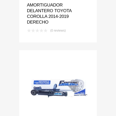
AMORTIGUADOR
DELANTERO TOYOTA
COROLLA 2014-2019
DERECHO
(0 reviews)
Add to Wishlist
Add to Compare