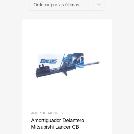
Add to Wishlist
Add to Compare
AMORTIGUADORES
Amortiguador Delantero
Mitsubishi Lancer CB