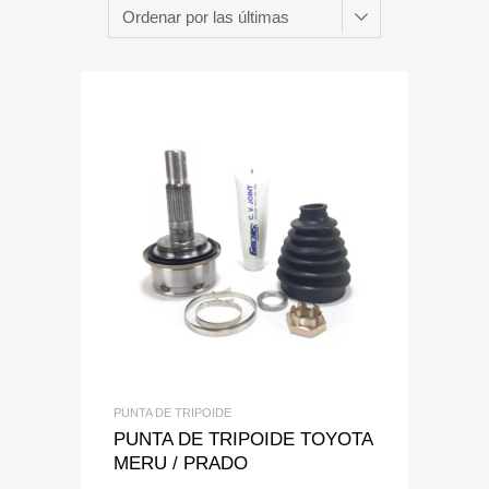
Add to Wishlist
Add to Compare
PUNTA DE TRIPOIDE
PUNTA DE TRIPOIDE TOYOTA
MERU / PRADO