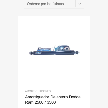
Add to Wishlist
Add to Compare
AMORTIGUADORES
Amortiguador Delantero Dodge
Ram 2500 / 3500