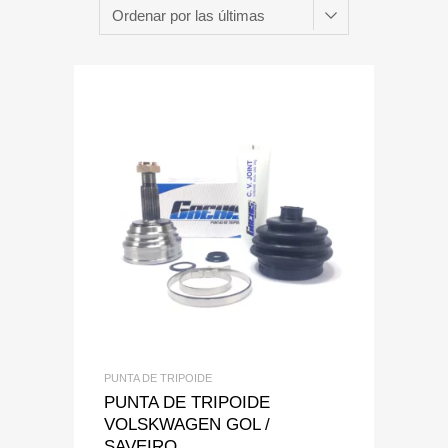
Add to Wishlist
Add to Compare
PUNTA DE TRIPOIDE
PUNTA DE TRIPOIDE
VOLSKWAGEN GOL /
SAVEIRO