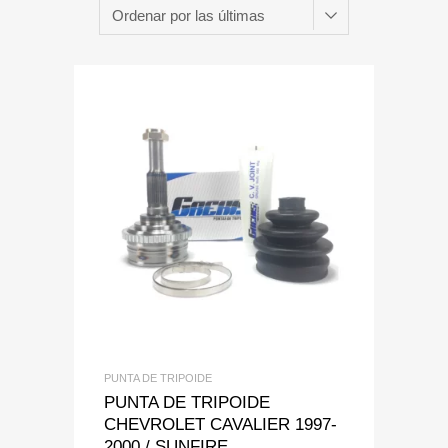
Add to Wishlist
Add to Compare
PUNTA DE TRIPOIDE
PUNTA DE TRIPOIDE
CHEVROLET CAVALIER 1997-
2000 / SUNFIRE