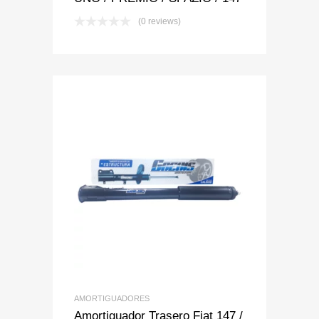
(0 reviews)
Add to Wishlist
Add to Compare
AMORTIGUADORES
Amortiguador Trasero Fiat 147 /