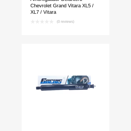
Chevrolet Grand Vitara XL5 /
XL7 / Vitara
(0 reviews)
Add to Wishlist
Add to Compare