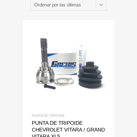
Add to Wishlist
Add to Compare
PUNTA DE TRIPOIDE
PUNTA DE TRIPOIDE
CHEVROLET VITARA / GRAND
VITARA XL5