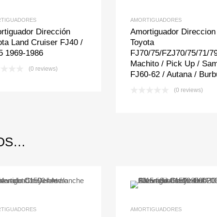
TIGUADORES
AMORTIGUADORES
rtiguador Dirección
Amortiguador Direccion
ota Land Cruiser FJ40 /
Toyota
5 1969-1986
FJ70/75/FZJ70/75/71/7
Machito / Pick Up / Sam
(0 reviews)
FJ60-62 / Autana / Burb
(0 reviews)
MOS…
Add to Wishlist
Add to Compare
Add to Wishlis
Add to Com
TIGUADORES
AMORTIGUADORES