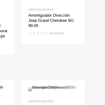
AMORTIGUADORES
Amortiguador Dirección
Jeep Grand Cherokee WJ
9
99-05
urai
(0 reviews)
uja
t
pare
Add to Wishlist
Add to Compare
AMORTIGUADORES