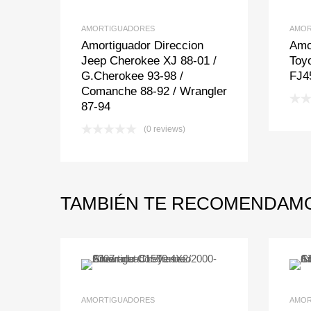
AMORTIGUADORES
AMOR
Amortiguador Direccion
Amo
Jeep Cherokee XJ 88-01 /
Toy
G.Cherokee 93-98 /
FJ4
Comanche 88-92 / Wrangler
87-94
(0 reviews)
TAMBIÉN TE RECOMENDA
Add to Wishlist
Add to Compare
AMORTIGUADORES
AMOR