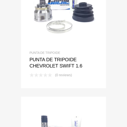
Add to Wishlist
Add to Compare
PUNTA DE TRIPOIDE
PUNTA DE TRIPOIDE
CHEVROLET SWIFT 1.6
(0 reviews)