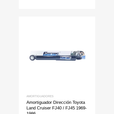
Add to Wishlist
Add to Compare
AMORTIGUADORES
Amortiguador Dirección Toyota
Land Cruiser FJ40 / FJ45 1969-
1986