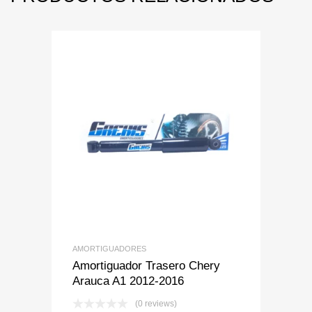
Add to Wishlist
Add to Compare
AMORTIGUADORES
Amortiguador Trasero Chery
Arauca A1 2012-2016
(0 reviews)