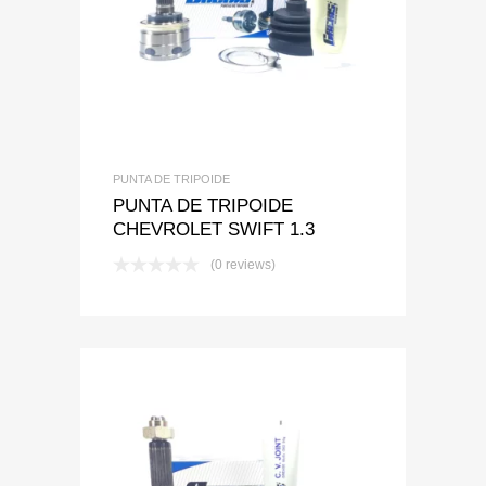
Add to Wishlist
Add to Compare
PUNTA DE TRIPOIDE
PUNTA DE TRIPOIDE
CHEVROLET SWIFT 1.3
(0 reviews)