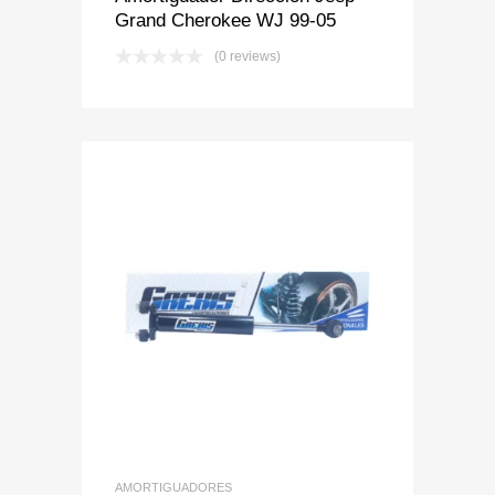
Grand Cherokee WJ 99-05
(0 reviews)
Add to Wishlist
Add to Compare
AMORTIGUADORES