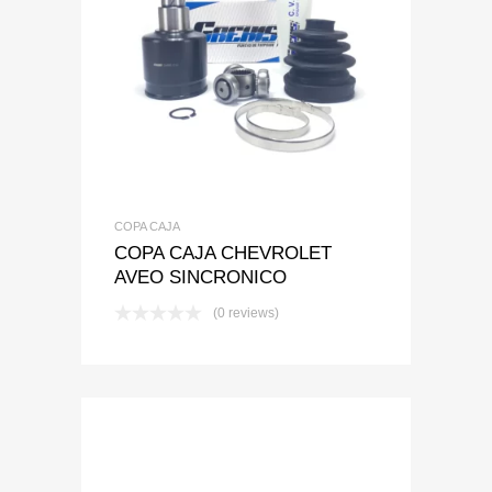
Add to Wishlist
Add to Compare
COPA CAJA
COPA CAJA CHEVROLET
AVEO SINCRONICO
(0 reviews)