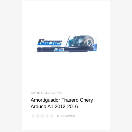
Add to Wishlist
Add to Compare
AMORTIGUADORES
Amortiguador Trasero Chery
Arauca A1 2012-2016
(0 reviews)