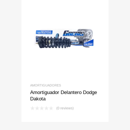
Add to Wishlist
Add to Compare
AMORTIGUADORES
Amortiguador Delantero Dodge
Dakota
(0 reviews)