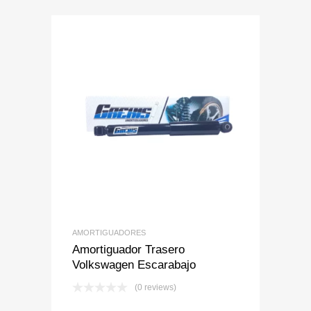
Add to Wishlist
Add to Compare
AMORTIGUADORES
Amortiguador Trasero
Volkswagen Escarabajo
(0 reviews)