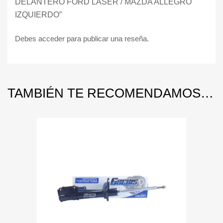
DELANTERO FORD LASER / MAZDA ALLEGRO
IZQUIERDO”
Debes
acceder
para publicar una reseña.
TAMBIÉN TE RECOMENDAMOS…
Add to Wishlist
Add to Compare