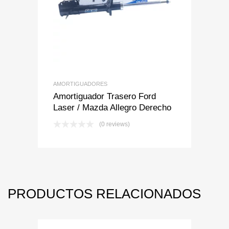
Add to Wishlist
Add to Compare
AMORTIGUADORES
Amortiguador Trasero Ford
Laser / Mazda Allegro Derecho
(0 reviews)
PRODUCTOS RELACIONADOS