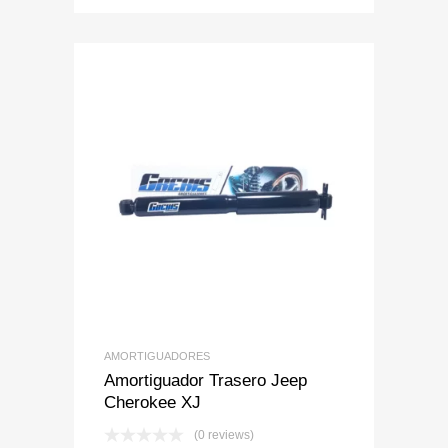
Add to Wishlist
Add to Compare
AMORTIGUADORES
Amortiguador Trasero Jeep
Cherokee XJ
(0 reviews)