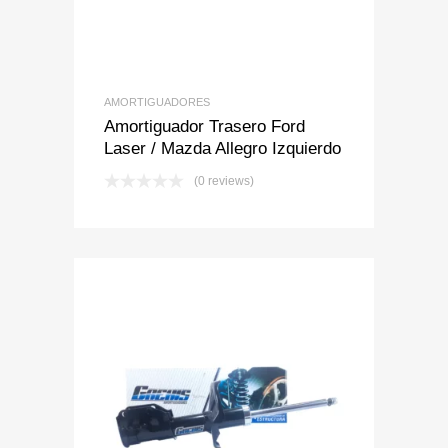
AMORTIGUADORES
Amortiguador Trasero Ford
Laser / Mazda Allegro Izquierdo
(0 reviews)
Add to Wishlist
Add to Compare