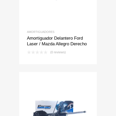
AMORTIGUADORES
Amortiguador Delantero Ford
Laser / Mazda Allegro Derecho
(0 reviews)
Add to Wishlist
Add to Compare