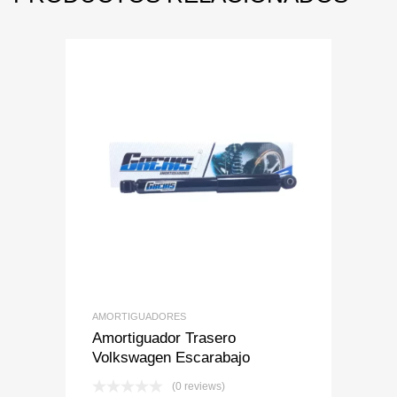
Add to Wishlist
Add to Compare
AMORTIGUADORES
Amortiguador Trasero
Volkswagen Escarabajo
(0 reviews)