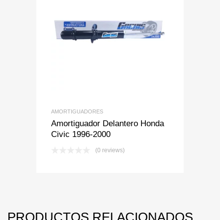
Add to Wishlist
Add to Compare
AMORTIGUADORES
Amortiguador Delantero Honda
Civic 1996-2000
(0 reviews)
PRODUCTOS RELACIONADOS