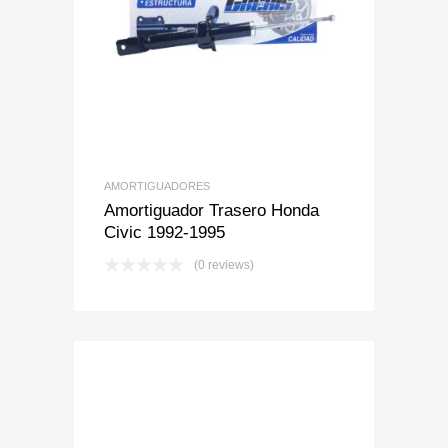
Add to Wishlist
Add to Compare
AMORTIGUADORES
Amortiguador Trasero Honda
Civic 1992-1995
(0 reviews)