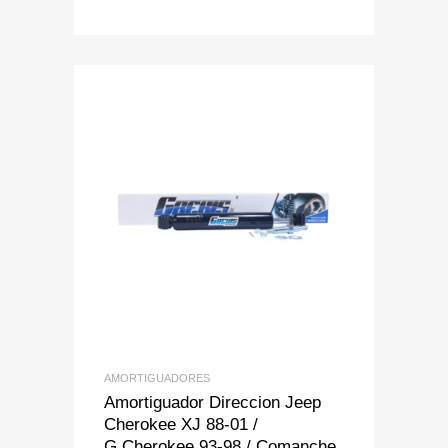
Add to Wishlist
Add to Compare
AMORTIGUADORES
Amortiguador Direccion Jeep
Cherokee XJ 88-01 /
G.Cherokee 93-98 / Comanche