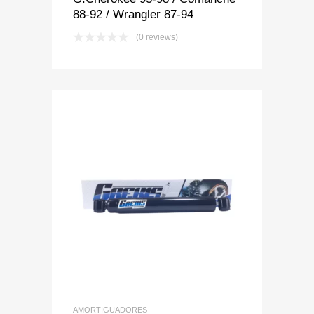
88-92 / Wrangler 87-94
(0 reviews)
Add to Wishlist
Add to Compare
AMORTIGUADORES