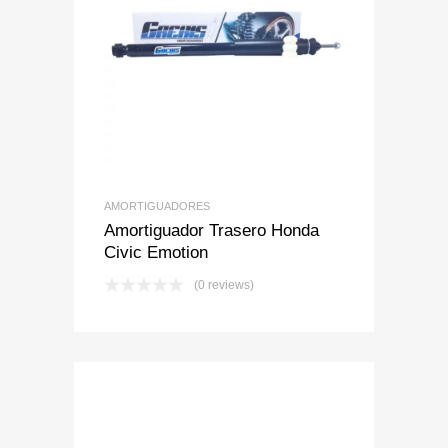
Add to Wishlist
Add to Compare
AMORTIGUADORES
Amortiguador Trasero Honda
Civic Emotion
(0 reviews)