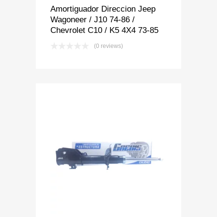
Amortiguador Direccion Jeep
Wagoneer / J10 74-86 /
Chevrolet C10 / K5 4X4 73-85
(0 reviews)
Add to Wishlist
Add to Compare