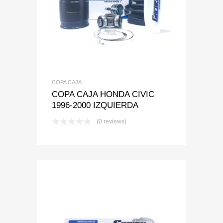
Add to Wishlist
Add to Compare
COPA CAJA
COPA CAJA HONDA CIVIC
1996-2000 IZQUIERDA
(0 reviews)