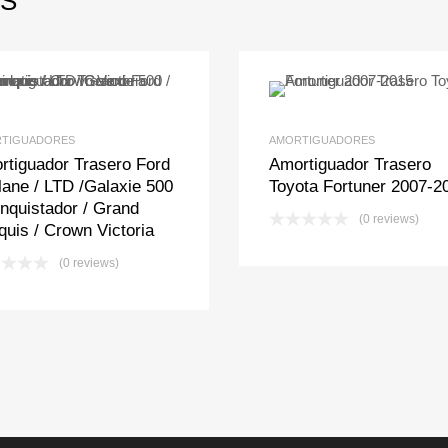
S
Add to Wishlist
Add to Compare
Add to Wishlis
Add to Com
TIGUADORES
AMORTIGUADORES
rtiguador Trasero Ford
Amortiguador Trasero
lane / LTD /Galaxie 500
Toyota Fortuner 2007-2
nquistador / Grand
(0 reviews)
uis / Crown Victoria
(0 reviews)