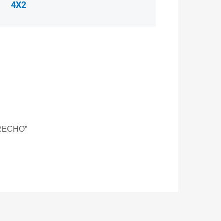
4X2
RECHO”