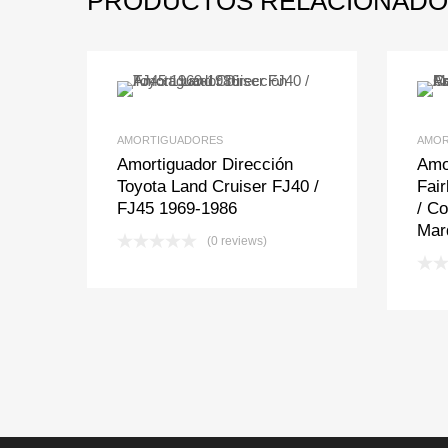
PRODUCTOS RELACIONADO
Add to Wishlist
Add to Compare
AMORTIGUADORES
AMOR
Amortiguador Dirección
Amo
Toyota Land Cruiser FJ40 /
Fair
FJ45 1969-1986
/ Co
Marq
(0 reviews)