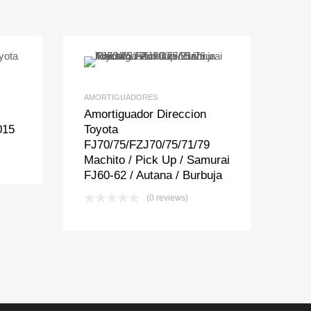
t
pare
Add to Wishlist
Add to Compare
AMORTIGUADORES
Amortiguador Direccion
015
Toyota
FJ70/75/FZJ70/75/71/79
Machito / Pick Up / Samurai
FJ60-62 / Autana / Burbuja
(0 reviews)