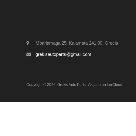
Mpariamaga 25, Kalamata 241 00, Grecia
grekisautoparts@gmail.com
Copyright ©
2026
Grekis Auto Parts
| Alojado en
LerCloud