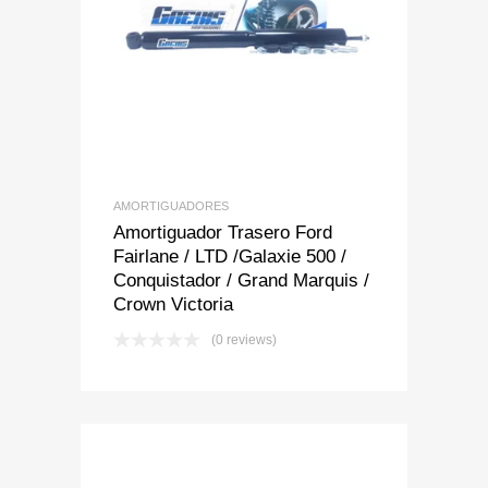
Add to Wishlist
Add to Compare
AMORTIGUADORES
Amortiguador Trasero Ford
Fairlane / LTD /Galaxie 500 /
Conquistador / Grand Marquis /
Crown Victoria
(0 reviews)