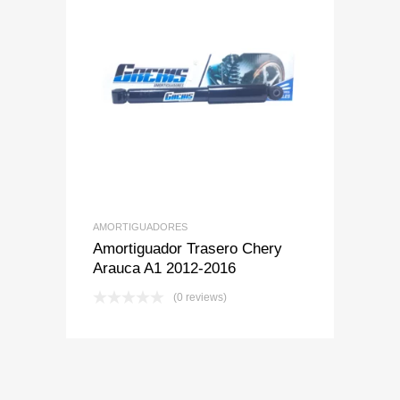
Add to Wishlist
Add to Compare
AMORTIGUADORES
Amortiguador Trasero Chery
Arauca A1 2012-2016
(0 reviews)