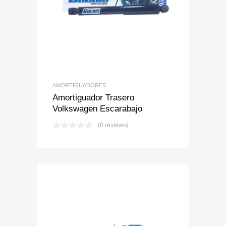
Add to Wishlist
Add to Compare
AMORTIGUADORES
Amortiguador Trasero
Volkswagen Escarabajo
(0 reviews)