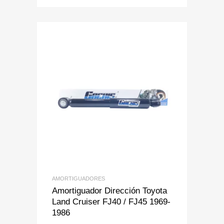
Add to Wishlist
Add to Compare
AMORTIGUADORES
Amortiguador Dirección Toyota
Land Cruiser FJ40 / FJ45 1969-
1986