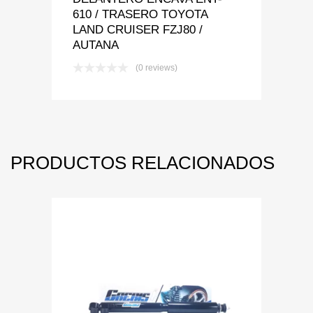
610 / TRASERO TOYOTA
LAND CRUISER FZJ80 /
AUTANA
(0 reviews)
PRODUCTOS RELACIONADOS
Add to Wishlist
Add to Compare