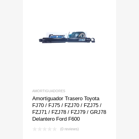
Add to Wishlist
Add to Compare
AMORTIGUADORES
Amortiguador Trasero Toyota
FJ70 / FJ75 / FZJ70 / FZJ75 /
FZJ71 / FZJ78 / FZJ79 / GRJ78
Delantero Ford F600
(0 reviews)