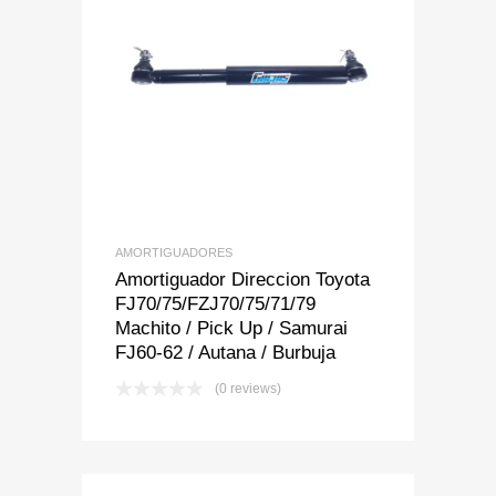
Add to Wishlist
Add to Compare
AMORTIGUADORES
Amortiguador Direccion Toyota
FJ70/75/FZJ70/75/71/79
Machito / Pick Up / Samurai
FJ60-62 / Autana / Burbuja
(0 reviews)