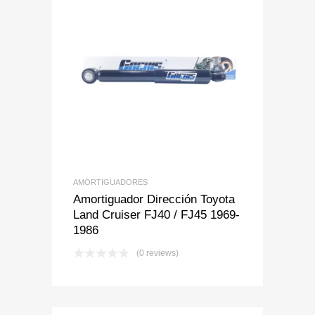
Add to Wishlist
Add to Compare
AMORTIGUADORES
Amortiguador Dirección Toyota
Land Cruiser FJ40 / FJ45 1969-
1986
(0 reviews)