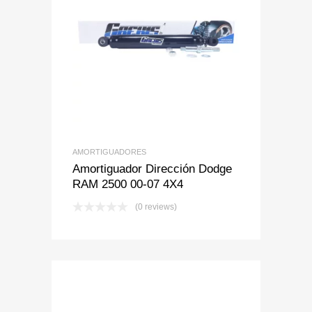
Add to Wishlist
Add to Compare
AMORTIGUADORES
Amortiguador Dirección Dodge
RAM 2500 00-07 4X4
(0 reviews)