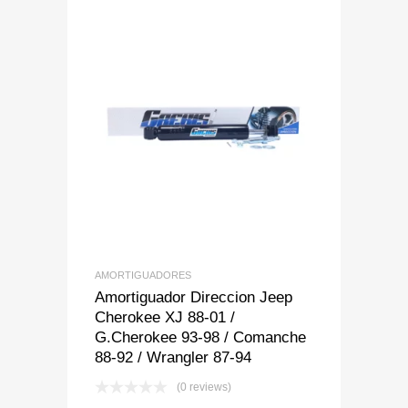
Add to Wishlist
Add to Compare
AMORTIGUADORES
Amortiguador Direccion Jeep
Cherokee XJ 88-01 /
G.Cherokee 93-98 / Comanche
88-92 / Wrangler 87-94
(0 reviews)