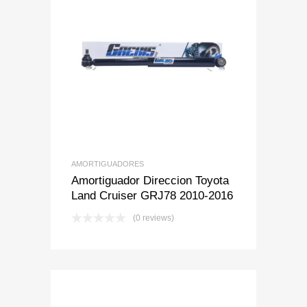
Add to Wishlist
Add to Compare
AMORTIGUADORES
Amortiguador Direccion Toyota
Land Cruiser GRJ78 2010-2016
(0 reviews)