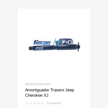
Add to Wishlist
Add to Compare
AMORTIGUADORES
Amortiguador Trasero Jeep
Cherokee XJ
(0 reviews)