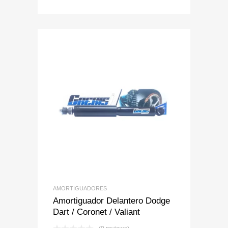
Add to Wishlist
Add to Compare
AMORTIGUADORES
Amortiguador Delantero Dodge
Dart / Coronet / Valiant